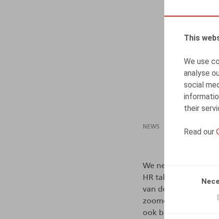
This webs
We use coo
analyse ou
social med
informatio
their serv
NEWS
02.05.2022
Read our
We nemen je graag ev
HR talkshow waarin L
Nece
van de #ZigZagHR Ka
zoomden we in op we
ook bij jou!