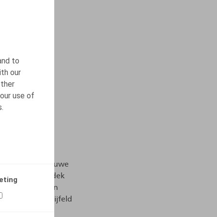
and to
ith our
other
our use of
s.
e, onze nagelnieuwe
sofa of op het dek
eting
De Koolputten en
staat. Ongetwijfeld