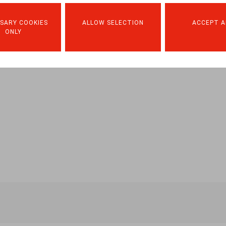
t u via
deze link
.
SARY COOKIES
ALLOW SELECTION
ACCEPT A
ONLY