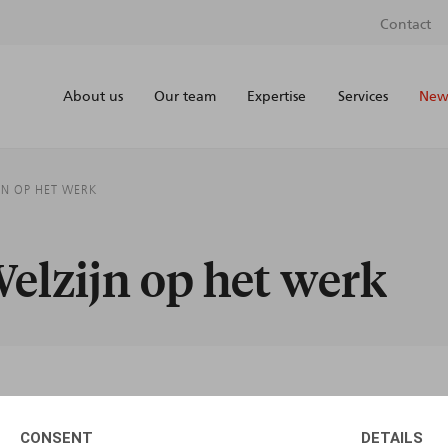
Contact
About us
Our team
Expertise
Services
News
JN OP HET WERK
Welzijn op het werk
AUTHORS
CONSENT
DETAILS