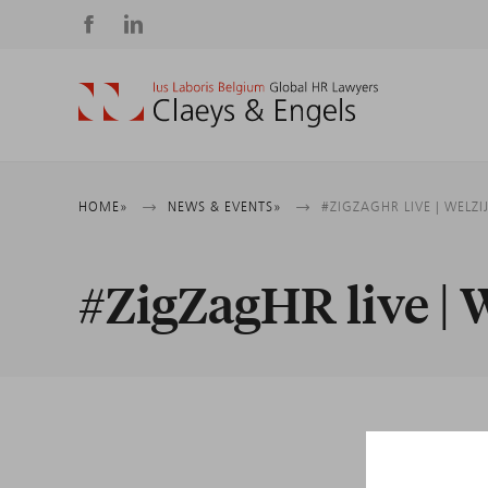
Social
media
Breadcrumb
HOME
NEWS & EVENTS
#ZIGZAGHR LIVE | WELZI
#ZigZagHR live | 