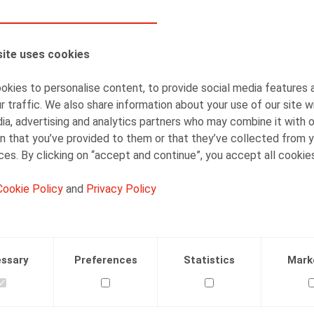
Inger Verhelst
Partner
ite uses cookies
kies to personalise content, to provide social media features 
r traffic. We also share information about your use of our site w
ia, advertising and analytics partners who may combine it with 
n that you’ve provided to them or that they’ve collected from y
ices. By clicking on “accept and continue”, you accept all cookie
Facebook
Twitter
Linkedin
Mail
Cookie Policy
and
Privacy Policy
en mee terug naar de allereerste editie van #ZigZagHR liv
esley Arens boeiende gasten uitnodigt rond de tafel, op de 
ssary
Preferences
Statistics
Mark
ntoorboot in Gent. Op 22 januari 2022 streken we neer in 
lzijn op het werk, een thema dat overal hoog op de agenda 