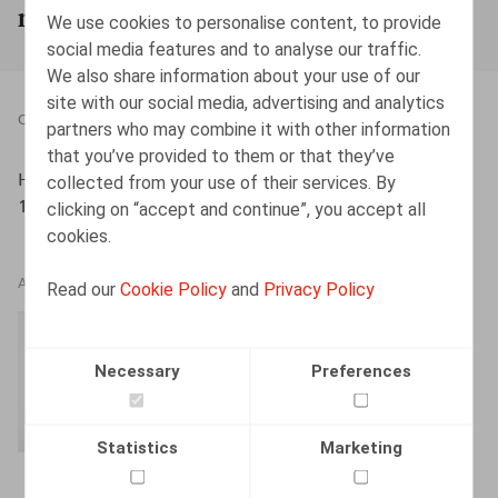
mars 1991
We use cookies to personalise content, to provide
social media features and to analyse our traffic.
We also share information about your use of our
site with our social media, advertising and analytics
CONTRIBUTION TO BOOK
31.08.2016
partners who may combine it with other information
that you’ve provided to them or that they’ve
Henry, F., ​in X., Droit du travail tous azimuts, 2016, pp.
collected from your use of their services. By
11-48
clicking on “accept and continue”, you accept all
cookies.
AUTHORS
Read our
Cookie Policy
and
Privacy Policy
Frédéric Henry
Partner
Necessary
Preferences
Statistics
Marketing