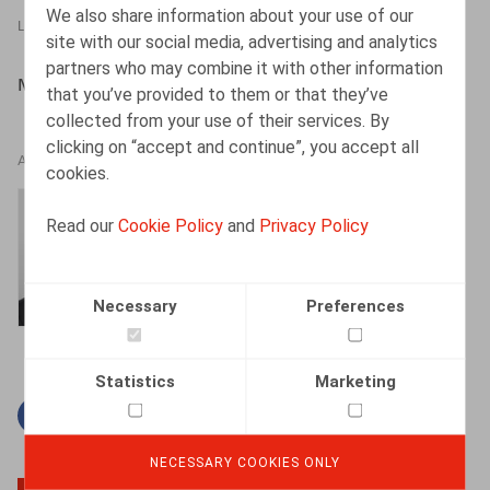
We also share information about your use of our
LEGAL MAGAZINES
01.11.2002
site with our social media, advertising and analytics
partners who may combine it with other information
MATHYS, E., VANSCHOEBEKE, B., Oriëntatie 11/2002
that you’ve provided to them or that they’ve
collected from your use of their services. By
clicking on “accept and continue”, you accept all
AUTHORS
cookies.
Bart Vanschoebeke
Read our
Cookie Policy
and
Privacy Policy
Partner
Necessary
Preferences
Statistics
Marketing
Facebook
Twitter
Linkedin
Mail
NECESSARY COOKIES ONLY