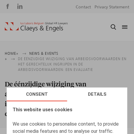
Social
S
Contact
Privacy Statement
media
m
Breadcrumb
HOME
NEWS & EVENTS
DE ÉÉNZIJDIGE WIJZIGING VAN ARBEIDSVOORWAARDEN EN
HET GERECHTELIJK INGRIJPEN IN DE
ARBEIDSVOORWAARDEN: EEN EVALUATIE
De éénzijdige wijziging van
arbeidsvoorwaarden en het gerechtelijk
CONSENT
DETAILS
ingrijpen in de arbeidsvoorwaarden: een
This website uses cookies
evaluatie
We use cookies to personalise content, to provide
social media features and to analyse our traffic.