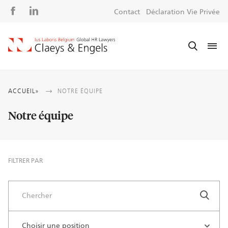
Social
S
Contact
Déclaration Vie Privée
media
m
Fil
ACCUEIL
NOTRE ÉQUIPE
d'Ariane
Notre équipe
FILTRER PAR