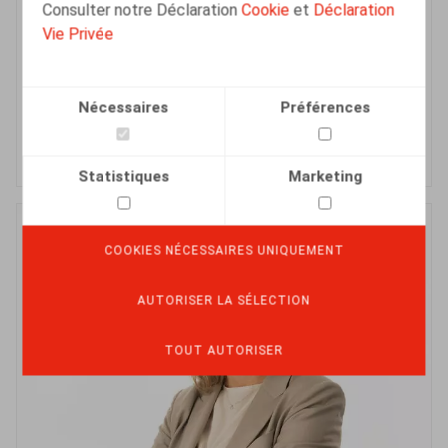
Consulter notre Déclaration
Cookie
et
Déclaration
Associé
Vie Privée
GAND
NÉERLANDAIS
FRANÇAIS
ANGLAIS
Nécessaires
Préférences
Statistiques
Marketing
COOKIES NÉCESSAIRES UNIQUEMENT
AUTORISER LA SÉLECTION
TOUT AUTORISER