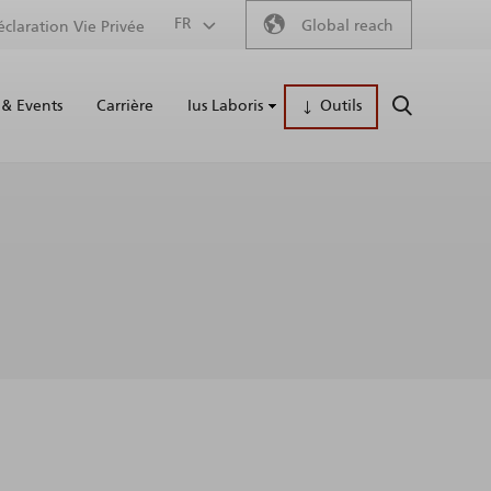
Secondary
FR
Global reach
éclaration Vie Privée
Main
menu
& Events
Carrière
Ius Laboris
Outils
RECHERCH
naviga