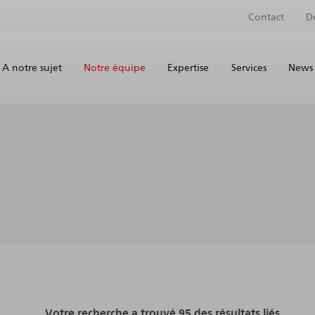
Contact
D
A notre sujet
Notre équipe
Expertise
Services
News 
Votre recherche a trouvé 95 des résultats liés