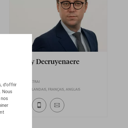
Kenny Decruyenaere
Associé
COURTRAI
 d'offrir
NÉERLANDAIS
FRANÇAIS
ANGLAIS
c. Nous
 nos
biner
ont