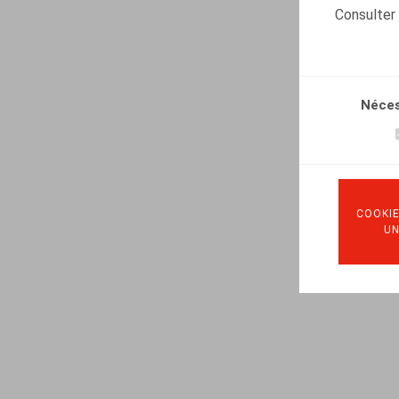
Consulter
Néces
COOKIE
U